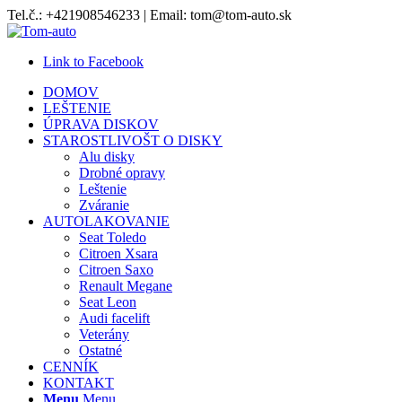
Tel.č.: +421908546233 | Email: tom@tom-auto.sk
Link to Facebook
DOMOV
LEŠTENIE
ÚPRAVA DISKOV
STAROSTLIVOŠT O DISKY
Alu disky
Drobné opravy
Leštenie
Zváranie
AUTOLAKOVANIE
Seat Toledo
Citroen Xsara
Citroen Saxo
Renault Megane
Seat Leon
Audi facelift
Veterány
Ostatné
CENNÍK
KONTAKT
Menu
Menu