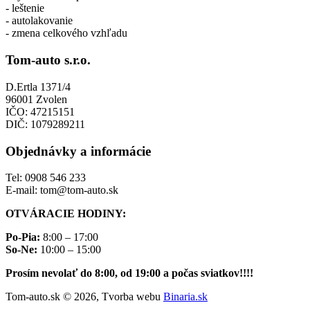
- leštenie
- autolakovanie
- zmena celkového vzhľadu
Tom-auto s.r.o.
D.Ertla 1371/4
96001 Zvolen
IČO: 47215151
DIČ: 1079289211
Objednávky a informácie
Tel: 0908 546 233
E-mail: tom@tom-auto.sk
OTVÁRACIE HODINY:
Po-Pia:
8:00 – 17:00
So-Ne:
10:00 – 15:00
Prosím nevolať do 8:00, od 19:00 a počas sviatkov!!!!
Tom-auto.sk © 2026, Tvorba webu
Binaria.sk