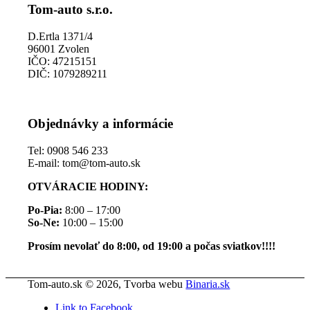
Tom-auto s.r.o.
D.Ertla 1371/4
96001 Zvolen
IČO: 47215151
DIČ: 1079289211
Objednávky a informácie
Tel: 0908 546 233
E-mail: tom@tom-auto.sk
OTVÁRACIE HODINY:
Po-Pia:
8:00 – 17:00
So-Ne:
10:00 – 15:00
Prosím nevolať do 8:00, od 19:00 a počas sviatkov!!!!
Tom-auto.sk © 2026, Tvorba webu
Binaria.sk
Link to Facebook