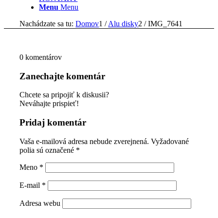
Menu
Menu
Nachádzate sa tu:
Domov
1
/
Alu disky
2
/
IMG_7641
0
komentárov
Zanechajte komentár
Chcete sa pripojiť k diskusii?
Neváhajte prispieť!
Pridaj komentár
Vaša e-mailová adresa nebude zverejnená.
Vyžadované
polia sú označené
*
Meno
*
E-mail
*
Adresa webu