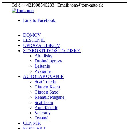
Tel.č.: +421908546233 | Email: tom@tom-auto.sk
Link to Facebook
DOMOV
LEŠTENIE
ÚPRAVA DISKOV
STAROSTLIVOŠT O DISKY
Alu disky
Drobné opravy
Leštenie
Zváranie
AUTOLAKOVANIE
Seat Toledo
Citroen Xsara
Citroen Saxo
Renault Megane
Seat Leon
Audi facelift
Veterány
Ostatné
CENNÍK
KONTAKT