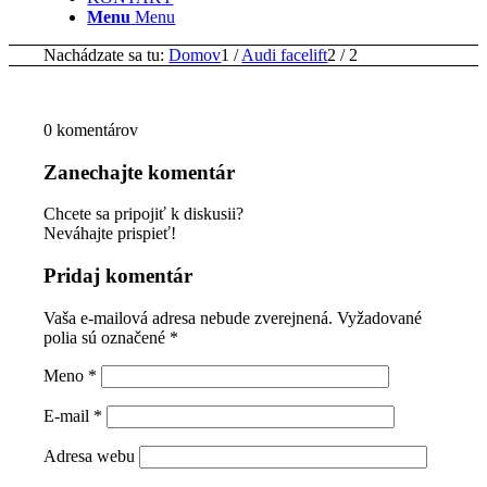
Menu
Menu
Nachádzate sa tu:
Domov
1
/
Audi facelift
2
/
2
0
komentárov
Zanechajte komentár
Chcete sa pripojiť k diskusii?
Neváhajte prispieť!
Pridaj komentár
Vaša e-mailová adresa nebude zverejnená.
Vyžadované
polia sú označené
*
Meno
*
E-mail
*
Adresa webu