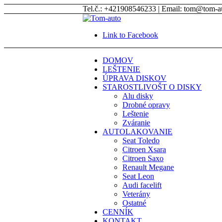
Tel.č.: +421908546233 | Email: tom@tom-a
Link to Facebook
DOMOV
LEŠTENIE
ÚPRAVA DISKOV
STAROSTLIVOŠT O DISKY
Alu disky
Drobné opravy
Leštenie
Zváranie
AUTOLAKOVANIE
Seat Toledo
Citroen Xsara
Citroen Saxo
Renault Megane
Seat Leon
Audi facelift
Veterány
Ostatné
CENNÍK
KONTAKT