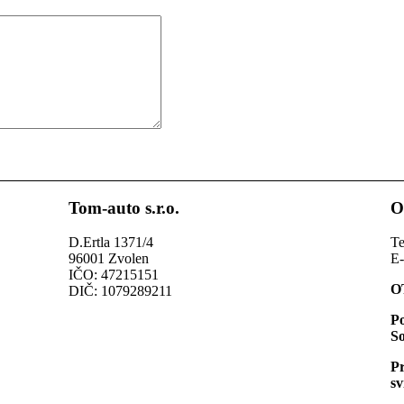
Tom-auto s.r.o.
O
D.Ertla 1371/4
Te
96001 Zvolen
E-
IČO: 47215151
O
DIČ: 1079289211
Po
S
Pr
sv