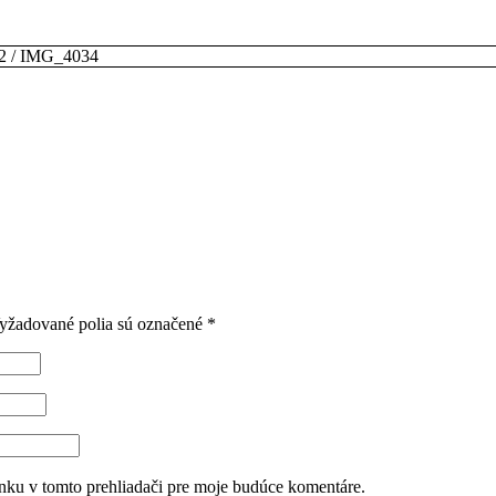
2
/
IMG_4034
yžadované polia sú označené
*
nku v tomto prehliadači pre moje budúce komentáre.