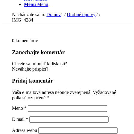
Menu
Menu
Nachádzate sa tu:
Domov
1
/
Drobné opravy
2
/
IMG_4284
0
komentárov
Zanechajte komentár
Chcete sa pripojiť k diskusii?
Neváhajte prispieť!
Pridaj komentár
Vaša e-mailová adresa nebude zverejnená.
Vyžadované
polia sú označené
*
Meno
*
E-mail
*
Adresa webu