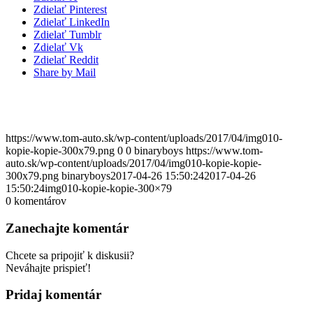
Zdielať Pinterest
Zdielať LinkedIn
Zdielať Tumblr
Zdielať Vk
Zdielať Reddit
Share by Mail
https://www.tom-auto.sk/wp-content/uploads/2017/04/img010-
kopie-kopie-300x79.png
0
0
binaryboys
https://www.tom-
auto.sk/wp-content/uploads/2017/04/img010-kopie-kopie-
300x79.png
binaryboys
2017-04-26 15:50:24
2017-04-26
15:50:24
img010-kopie-kopie-300×79
0
komentárov
Zanechajte komentár
Chcete sa pripojiť k diskusii?
Neváhajte prispieť!
Pridaj komentár