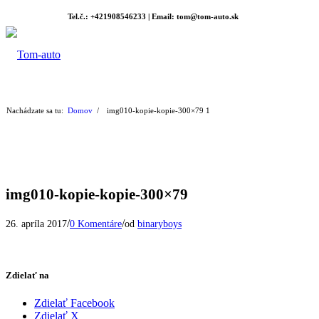
Tel.č.: +421908546233 | Email: tom@tom-auto.sk
Nachádzate sa tu:
Domov
/
img010-kopie-kopie-300×79
1
img010-kopie-kopie-300×79
/
/
26. apríla 2017
0 Komentáre
od
binaryboys
Zdielať na
Zdielať Facebook
Zdielať X