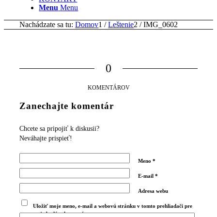
Menu
Menu
Nachádzate sa tu:
Domov
1
/
Leštenie
2
/
IMG_0602
0
KOMENTÁROV
Zanechajte komentár
Chcete sa pripojiť k diskusii?
Neváhajte prispieť!
Meno
*
E-mail
*
Adresa webu
Uložiť moje meno, e-mail a webovú stránku v tomto prehliadači pre
moje budúce komentáre.