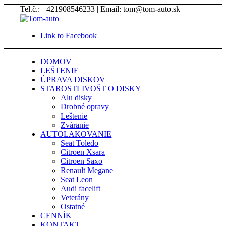
Tel.č.: +421908546233 | Email: tom@tom-auto.sk
Link to Facebook
DOMOV
LEŠTENIE
ÚPRAVA DISKOV
STAROSTLIVOŠT O DISKY
Alu disky
Drobné opravy
Leštenie
Zváranie
AUTOLAKOVANIE
Seat Toledo
Citroen Xsara
Citroen Saxo
Renault Megane
Seat Leon
Audi facelift
Veterány
Ostatné
CENNÍK
KONTAKT