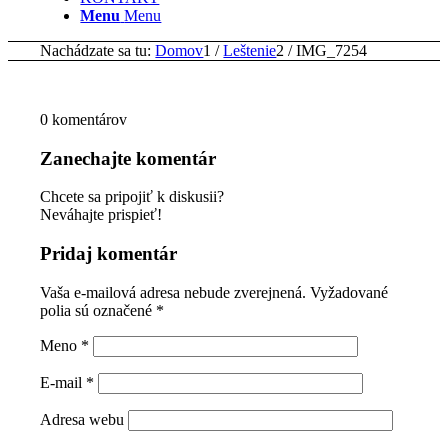
Menu
Menu
Nachádzate sa tu:
Domov
1
/
Leštenie
2
/
IMG_7254
0
komentárov
Zanechajte komentár
Chcete sa pripojiť k diskusii?
Neváhajte prispieť!
Pridaj komentár
Vaša e-mailová adresa nebude zverejnená.
Vyžadované
polia sú označené
*
Meno
*
E-mail
*
Adresa webu