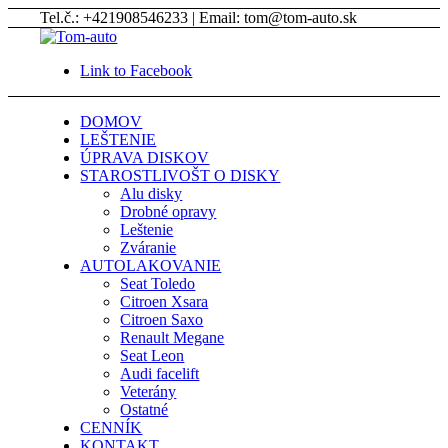
Tel.č.: +421908546233 | Email: tom@tom-auto.sk
Link to Facebook
DOMOV
LEŠTENIE
ÚPRAVA DISKOV
STAROSTLIVOŠT O DISKY
Alu disky
Drobné opravy
Leštenie
Zváranie
AUTOLAKOVANIE
Seat Toledo
Citroen Xsara
Citroen Saxo
Renault Megane
Seat Leon
Audi facelift
Veterány
Ostatné
CENNÍK
KONTAKT