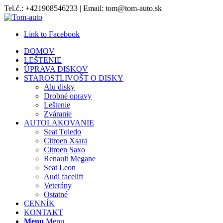
Tel.č.: +421908546233 | Email: tom@tom-auto.sk
Link to Facebook
DOMOV
LEŠTENIE
ÚPRAVA DISKOV
STAROSTLIVOŠT O DISKY
Alu disky
Drobné opravy
Leštenie
Zváranie
AUTOLAKOVANIE
Seat Toledo
Citroen Xsara
Citroen Saxo
Renault Megane
Seat Leon
Audi facelift
Veterány
Ostatné
CENNÍK
KONTAKT
Menu
Menu