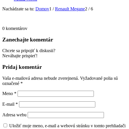
Nachádzate sa tu:
Domov
1
/
Renault Megane
2
/
6
0
komentárov
Zanechajte komentár
Chcete sa pripojiť k diskusii?
Neváhajte prispieť!
Pridaj komentár
Vaša e-mailová adresa nebude zverejnená.
Vyžadované polia sú
označené
*
Meno
*
E-mail
*
Adresa webu
Uložiť moje meno, e-mail a webovú stránku v tomto prehliadači