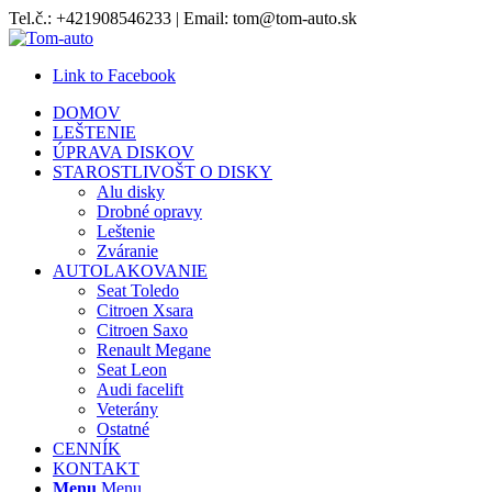
Tel.č.: +421908546233 | Email: tom@tom-auto.sk
Link to Facebook
DOMOV
LEŠTENIE
ÚPRAVA DISKOV
STAROSTLIVOŠT O DISKY
Alu disky
Drobné opravy
Leštenie
Zváranie
AUTOLAKOVANIE
Seat Toledo
Citroen Xsara
Citroen Saxo
Renault Megane
Seat Leon
Audi facelift
Veterány
Ostatné
CENNÍK
KONTAKT
Menu
Menu