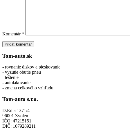
Komentár
*
Tom-auto.sk
- rovnanie diskov a pieskovanie
- vyzutie obutie pneu
- leštenie
- autolakovanie
- zmena celkového vzhľadu
Tom-auto s.r.o.
D.Ertla 1371/4
96001 Zvolen
IČO: 47215151
DIČ: 1079289211