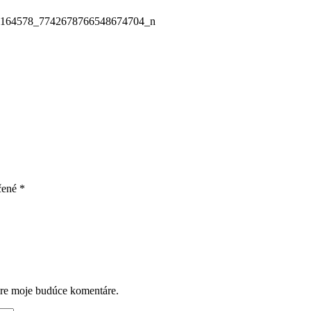
164578_7742678766548674704_n
čené
*
pre moje budúce komentáre.