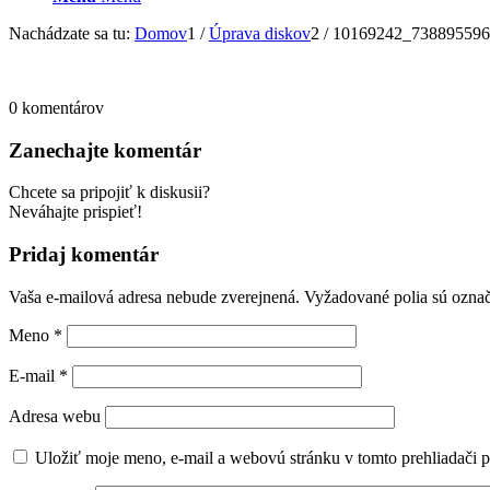
Nachádzate sa tu:
Domov
1
/
Úprava diskov
2
/
10169242_738895596
0
komentárov
Zanechajte komentár
Chcete sa pripojiť k diskusii?
Neváhajte prispieť!
Pridaj komentár
Vaša e-mailová adresa nebude zverejnená.
Vyžadované polia sú ozna
Meno
*
E-mail
*
Adresa webu
Uložiť moje meno, e-mail a webovú stránku v tomto prehliadači 