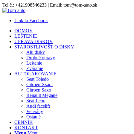
Tel.č.: +421908546233 | Email: tom@tom-auto.sk
Link to Facebook
DOMOV
LEŠTENIE
ÚPRAVA DISKOV
STAROSTLIVOŠT O DISKY
Alu disky
Drobné opravy
Leštenie
Zváranie
AUTOLAKOVANIE
Seat Toledo
Citroen Xsara
Citroen Saxo
Renault Megane
Seat Leon
Audi facelift
Veterány
Ostatné
CENNÍK
KONTAKT
Menu
Menu