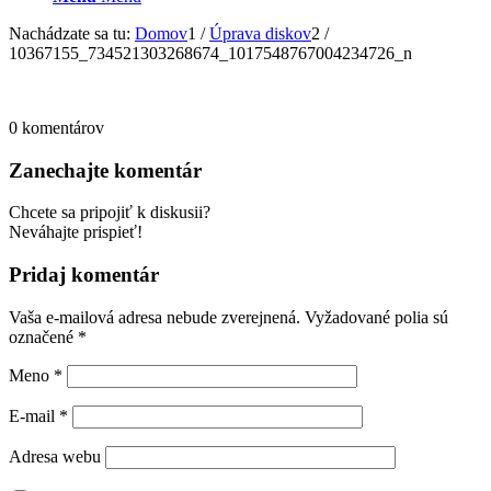
Nachádzate sa tu:
Domov
1
/
Úprava diskov
2
/
10367155_734521303268674_1017548767004234726_n
0
komentárov
Zanechajte komentár
Chcete sa pripojiť k diskusii?
Neváhajte prispieť!
Pridaj komentár
Vaša e-mailová adresa nebude zverejnená.
Vyžadované polia sú
označené
*
Meno
*
E-mail
*
Adresa webu