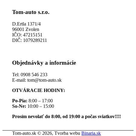
Tom-auto s.r.o.
D.Ertla 1371/4
96001 Zvolen
IČO: 47215151
DIČ: 1079289211
Objednávky a informácie
Tel: 0908 546 233
E-mail: tom@tom-auto.sk
OTVÁRACIE HODINY:
Po-Pia:
8:00 – 17:00
So-Ne:
10:00 – 15:00
Prosím nevolať do 8:00, od 19:00 a počas sviatkov!!!!
Tom-auto.sk © 2026, Tvorba webu
Binaria.sk