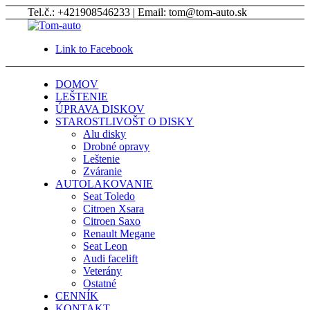
Tel.č.: +421908546233 | Email: tom@tom-auto.sk
Link to Facebook
DOMOV
LEŠTENIE
ÚPRAVA DISKOV
STAROSTLIVOŠT O DISKY
Alu disky
Drobné opravy
Leštenie
Zváranie
AUTOLAKOVANIE
Seat Toledo
Citroen Xsara
Citroen Saxo
Renault Megane
Seat Leon
Audi facelift
Veterány
Ostatné
CENNÍK
KONTAKT