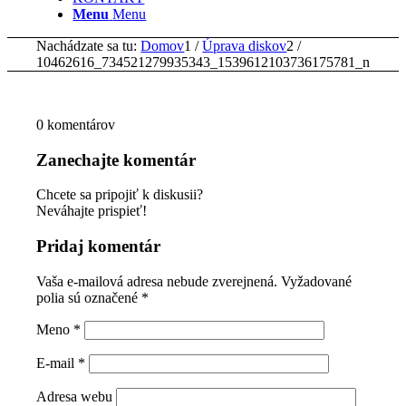
Menu
Menu
Nachádzate sa tu:
Domov
1
/
Úprava diskov
2
/
10462616_734521279935343_1539612103736175781_n
0
komentárov
Zanechajte komentár
Chcete sa pripojiť k diskusii?
Neváhajte prispieť!
Pridaj komentár
Vaša e-mailová adresa nebude zverejnená.
Vyžadované
polia sú označené
*
Meno
*
E-mail
*
Adresa webu