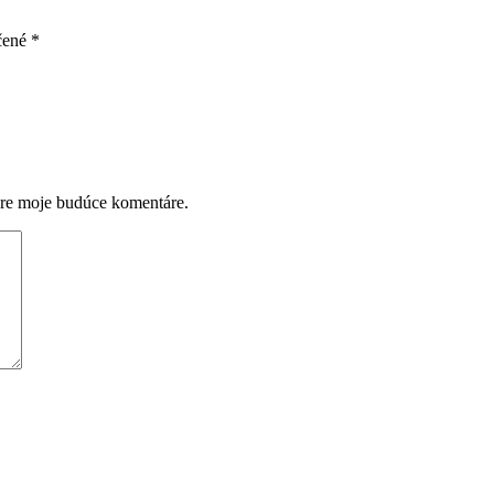
čené
*
pre moje budúce komentáre.