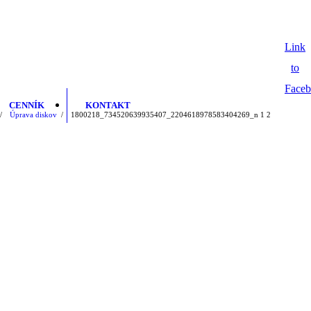
Link
to
Face
CENNÍK
KONTAKT
/
Úprava diskov
/
1800218_734520639935407_2204618978583404269_n
1
2