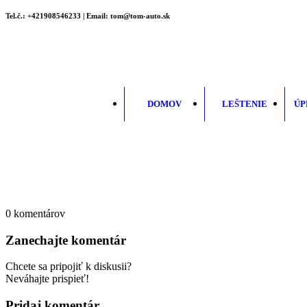
Tel.č.: +421908546233 | Email: tom@tom-auto.sk
DOMOV
LEŠTENIE
ÚP
0
komentárov
Zanechajte komentár
Chcete sa pripojiť k diskusii?
Neváhajte prispieť!
Pridaj komentár